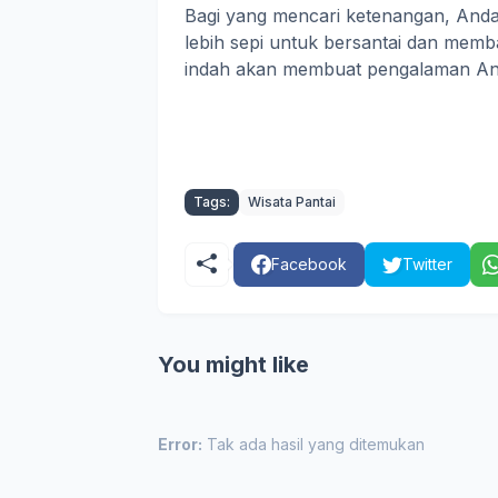
Bagi yang mencari ketenangan, Anda 
lebih sepi untuk bersantai dan me
indah akan membuat pengalaman An
Tags:
Wisata Pantai
Facebook
Twitter
You might like
Error:
Tak ada hasil yang ditemukan