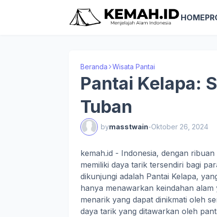
HOME
PR
Beranda
Wisata Pantai
Pantai Kelapa: 
Tuban
by
masstwain
-
Oktober 26, 2024
kemah.id - Indonesia, dengan ribuan
memiliki daya tarik tersendiri bagi p
dikunjungi adalah Pantai Kelapa, yang
hanya menawarkan keindahan alam ya
menarik yang dapat dinikmati oleh s
daya tarik yang ditawarkan oleh pantai