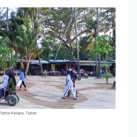
Pantai Kelapa, Tuban