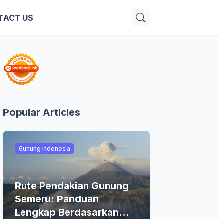
TACT US
Popular Articles
Gunung indonesia
Rute Pendakian Gunung
Semeru: Panduan
Lengkap Berdasarkan