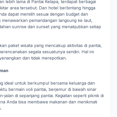
an lebih lama di Pantai Kelapa, terdapat berbagai
itar area tersebut. Dari hotel berbintang hingga
nda dapat memilih sesuai dengan budget dan
g menawarkan pemandangan langsung ke laut,
dahan sunrise dan sunset yang menakjubkan setiap
n paket wisata yang mencakup aktivitas di pantai,
erencanakan segala sesuatunya sendiri. Hal ini
enangkan dan tidak merepotkan.
eman
g ideal untuk berkumpul bersama keluarga dan
u bermain voli pantai, berjemur di bawah sinar
-jalan di sepanjang pantai. Kegiatan seperti piknik di
i mana Anda bisa membawa makanan dan menikmati
.