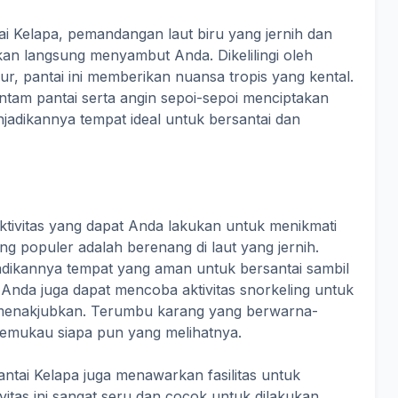
ai Kelapa, pemandangan laut biru yang jernih dan
an langsung menyambut Anda. Dikelilingi oleh
, pantai ini memberikan nuansa tropis yang kental.
am pantai serta angin sepoi-sepoi menciptakan
adikannya tempat ideal untuk bersantai dan
aktivitas yang dapat Anda lakukan untuk menikmati
ng populer adalah berenang di laut yang jernih.
adikannya tempat yang aman untuk bersantai sambil
, Anda juga dapat mencoba aktivitas snorkeling untuk
 menakjubkan. Terumbu karang yang berwarna-
memukau siapa pun yang melihatnya.
antai Kelapa juga menawarkan fasilitas untuk
ivitas ini sangat seru dan cocok untuk dilakukan