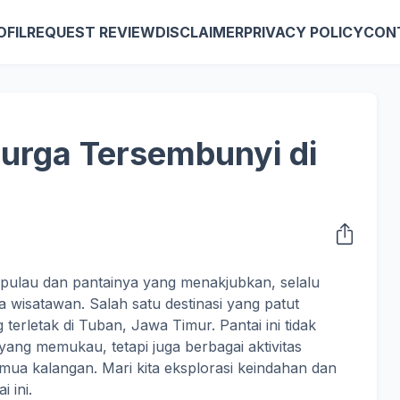
OFIL
REQUEST REVIEW
DISCLAIMER
PRIVACY POLICY
CON
Surga Tersembunyi di
 pulau dan pantainya yang menakjubkan, selalu
ara wisatawan. Salah satu destinasi yang patut
 terletak di Tuban, Jawa Timur. Pantai ini tidak
ng memukau, tetapi juga berbagai aktivitas
emua kalangan. Mari kita eksplorasi keindahan dan
 ini.