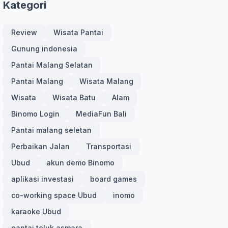
Kategori
Review
Wisata Pantai
Gunung indonesia
Pantai Malang Selatan
Pantai Malang
Wisata Malang
Wisata
Wisata Batu
Alam
Binomo Login
MediaFun Bali
Pantai malang seletan
Perbaikan Jalan
Transportasi
Ubud
akun demo Binomo
aplikasi investasi
board games
co-working space Ubud
inomo
karaoke Ubud
pantai teluk asmara