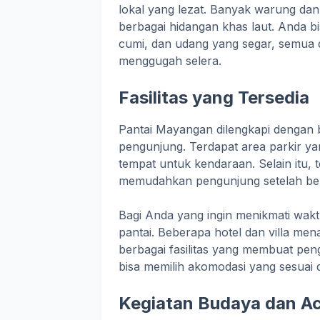
lokal yang lezat. Banyak warung dan
berbagai hidangan khas laut. Anda b
cumi, dan udang yang segar, semua 
menggugah selera.
Fasilitas yang Tersedia
Pantai Mayangan dilengkapi dengan 
pengunjung. Terdapat area parkir yan
tempat untuk kendaraan. Selain itu, 
memudahkan pengunjung setelah bere
Bagi Anda yang ingin menikmati waktu
pantai. Beberapa hotel dan villa m
berbagai fasilitas yang membuat p
bisa memilih akomodasi yang sesuai
Kegiatan Budaya dan A