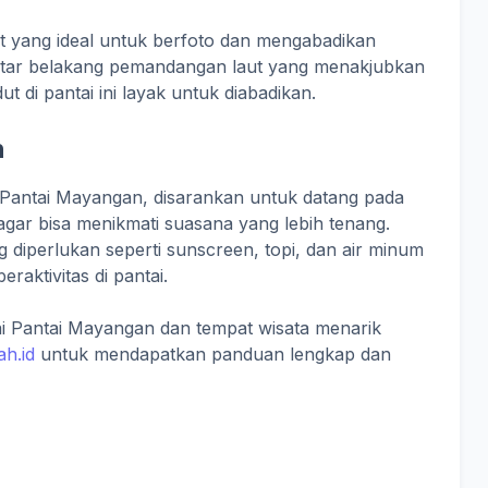
t yang ideal untuk berfoto dan mengabadikan
ar belakang pemandangan laut yang menakjubkan
ut di pantai ini layak untuk diabadikan.
n
Pantai Mayangan, disarankan untuk datang pada
 agar bisa menikmati suasana yang lebih tenang.
g diperlukan seperti sunscreen, topi, dan air minum
aktivitas di pantai.
ai Pantai Mayangan dan tempat wisata menarik
h.id
untuk mendapatkan panduan lengkap dan