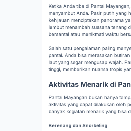
Ketika Anda tiba di Pantai Mayang
menyambut Anda. Pasir putih yang h
kehijauan menciptakan panorama y
lembut menambah suasana tenang da
bersantai atau menikmati waktu bers
Salah satu pengalaman paling menyen
pantai. Anda bisa merasakan butiran
laut yang segar mengusap wajah. Pant
tinggi, memberikan nuansa tropis yan
Aktivitas Menarik di P
Pantai Mayangan bukan hanya tempat
aktivitas yang dapat dilakukan oleh
banyak kegiatan menarik yang bisa d
Berenang dan Snorkeling