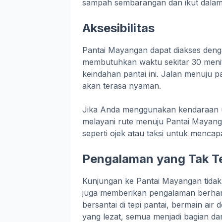
sampah sembarangan dan ikut dalam
Aksesibilitas
Pantai Mayangan dapat diakses deng
membutuhkan waktu sekitar 30 meni
keindahan pantai ini. Jalan menuju p
akan terasa nyaman.
Jika Anda menggunakan kendaraan 
melayani rute menuju Pantai Mayang
seperti ojek atau taksi untuk mencap
Pengalaman yang Tak T
Kunjungan ke Pantai Mayangan tidak
juga memberikan pengalaman berhar
bersantai di tepi pantai, bermain air
yang lezat, semua menjadi bagian da