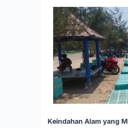
Keindahan Alam yang 