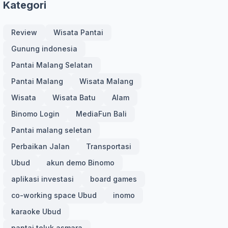
Kategori
Review
Wisata Pantai
Gunung indonesia
Pantai Malang Selatan
Pantai Malang
Wisata Malang
Wisata
Wisata Batu
Alam
Binomo Login
MediaFun Bali
Pantai malang seletan
Perbaikan Jalan
Transportasi
Ubud
akun demo Binomo
aplikasi investasi
board games
co-working space Ubud
inomo
karaoke Ubud
pantai teluk asmara