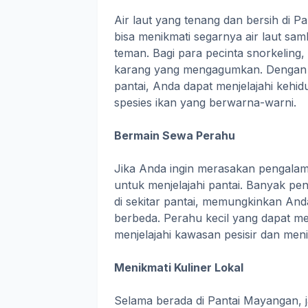
Air laut yang tenang dan bersih di 
bisa menikmati segarnya air laut sa
teman. Bagi para pecinta snorkeling
karang yang mengagumkan. Dengan pe
pantai, Anda dapat menjelajahi kehi
spesies ikan yang berwarna-warni.
Bermain Sewa Perahu
Jika Anda ingin merasakan pengala
untuk menjelajahi pantai. Banyak p
di sekitar pantai, memungkinkan And
berbeda. Perahu kecil yang dapat
menjelajahi kawasan pesisir dan me
Menikmati Kuliner Lokal
Selama berada di Pantai Mayangan, 