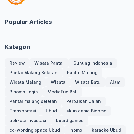
Popular Articles
Kategori
Review
Wisata Pantai
Gunung indonesia
Pantai Malang Selatan
Pantai Malang
Wisata Malang
Wisata
Wisata Batu
Alam
Binomo Login
MediaFun Bali
Pantai malang seletan
Perbaikan Jalan
Transportasi
Ubud
akun demo Binomo
aplikasi investasi
board games
co-working space Ubud
inomo
karaoke Ubud