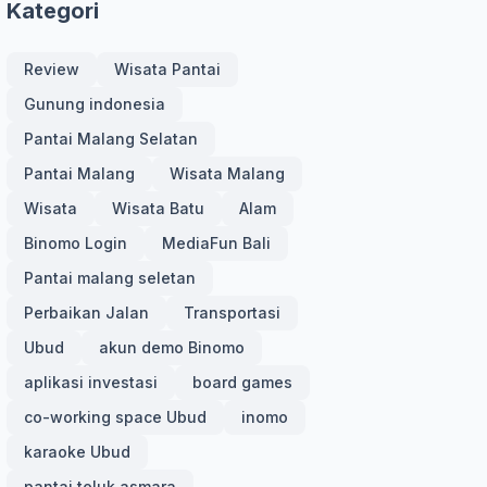
Kategori
Review
Wisata Pantai
Gunung indonesia
Pantai Malang Selatan
Pantai Malang
Wisata Malang
Wisata
Wisata Batu
Alam
Binomo Login
MediaFun Bali
Pantai malang seletan
Perbaikan Jalan
Transportasi
Ubud
akun demo Binomo
aplikasi investasi
board games
co-working space Ubud
inomo
karaoke Ubud
pantai teluk asmara