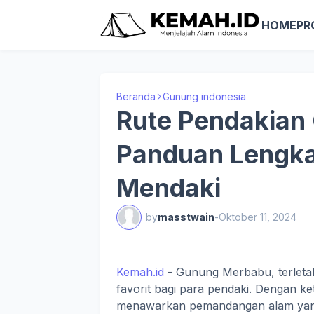
HOME
PR
Beranda
Gunung indonesia
Rute Pendakian
Panduan Lengka
Mendaki
by
masstwain
-
Oktober 11, 2024
Kemah.id
- Gunung Merbabu, terletak
favorit bagi para pendaki. Dengan ke
menawarkan pemandangan alam yang