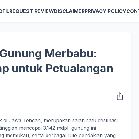
OFIL
REQUEST REVIEW
DISCLAIMER
PRIVACY POLICY
CON
 Gunung Merbabu:
p untuk Petualangan
 di Jawa Tengah, merupakan salah satu destinasi
tinggian mencapai 3.142 mdpl, gunung ini
 memukau, serta berbagai rute pendakian yang