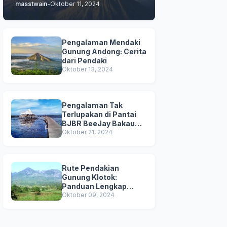
masstwain
-
Oktober 11, 2024
Pengalaman
Pengalaman Mendaki
Gunung Andong: Cerita
dari Pendaki
Oktober 13, 2024
Pengalaman Tak
Terlupakan di Pantai
BJBR BeeJay Bakau
Resort: Destinasi
Oktober 21, 2024
Liburan yang Menarik
Rute Pendakian
Gunung Klotok:
Panduan Lengkap
untuk Petualangan
Oktober 09, 2024
Mendaki