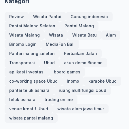
Kategori
Review
Wisata Pantai
Gunung indonesia
Pantai Malang Selatan
Pantai Malang
Wisata Malang
Wisata
Wisata Batu
Alam
Binomo Login
MediaFun Bali
Pantai malang seletan
Perbaikan Jalan
Transportasi
Ubud
akun demo Binomo
aplikasi investasi
board games
co-working space Ubud
inomo
karaoke Ubud
pantai teluk asmara
ruang multifungsi Ubud
teluk asmara
trading online
venue kreatif Ubud
wisata alam jawa timur
wisata pantai malang