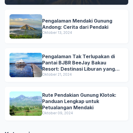
Pengalaman Mendaki Gunung
Andong: Cerita dari Pendaki
Oktober 13, 2024
Pengalaman Tak Terlupakan di
Pantai BJBR BeeJay Bakau
Resort: Destinasi Liburan yang
Menarik
Oktober 21, 2024
Rute Pendakian Gunung Klotok:
Panduan Lengkap untuk
Petualangan Mendaki
Oktober 09, 2024