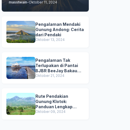
masstwain
-
Oktober 11, 2024
Pengalaman
Pengalaman Mendaki
Gunung Andong: Cerita
dari Pendaki
Oktober 13, 2024
Pengalaman Tak
Terlupakan di Pantai
BJBR BeeJay Bakau
Resort: Destinasi
Oktober 21, 2024
Liburan yang Menarik
Rute Pendakian
Gunung Klotok:
Panduan Lengkap
untuk Petualangan
Oktober 09, 2024
Mendaki