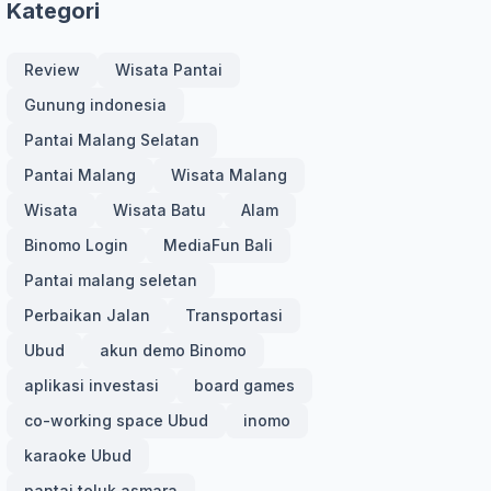
Kategori
Review
Wisata Pantai
Gunung indonesia
Pantai Malang Selatan
Pantai Malang
Wisata Malang
Wisata
Wisata Batu
Alam
Binomo Login
MediaFun Bali
Pantai malang seletan
Perbaikan Jalan
Transportasi
Ubud
akun demo Binomo
aplikasi investasi
board games
co-working space Ubud
inomo
karaoke Ubud
pantai teluk asmara