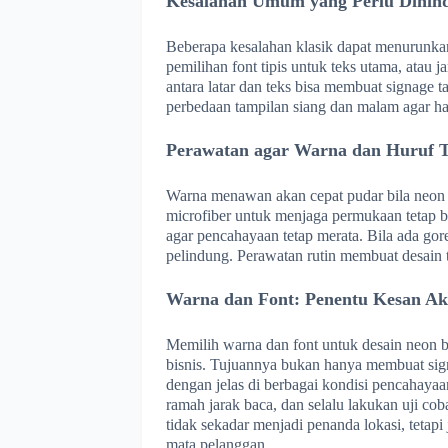
Kesalahan Umum yang Perlu Dihind
Beberapa kesalahan klasik dapat menurunkan
pemilihan font tipis untuk teks utama, atau ja
antara latar dan teks bisa membuat signage 
perbedaan tampilan siang dan malam agar has
Perawatan agar Warna dan Huruf T
Warna menawan akan cepat pudar bila neon 
microfiber untuk menjaga permukaan tetap 
agar pencahayaan tetap merata. Bila ada go
pelindung. Perawatan rutin membuat desain te
Warna dan Font: Penentu Kesan Ak
Memilih warna dan font untuk desain neon bo
bisnis. Tujuannya bukan hanya membuat sign
dengan jelas di berbagai kondisi pencahayaan
ramah jarak baca, dan selalu lakukan uji co
tidak sekadar menjadi penanda lokasi, tetapi 
mata pelanggan.