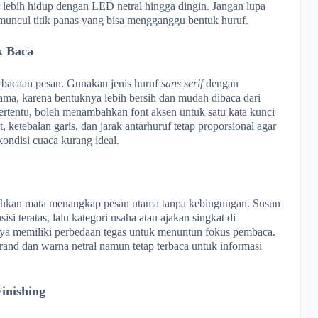
ar lebih hidup dengan LED netral hingga dingin. Jangan lupa
 muncul titik panas yang bisa mengganggu bentuk huruf.
k Baca
rbacaan pesan. Gunakan jenis huruf
sans serif
dengan
ama, karena bentuknya lebih bersih dan mudah dibaca dari
 tertentu, boleh menambahkan font aksen untuk satu kata kunci
t, ketebalan garis, dan jarak antarhuruf tetap proporsional agar
 kondisi cuaca kurang ideal.
ahkan mata menangkap pesan utama tanpa kebingungan. Susun
isi teratas, lalu kategori usaha atau ajakan singkat di
ya memiliki perbedaan tegas untuk menuntun fokus pembaca.
and dan warna netral namun tetap terbaca untuk informasi
inishing