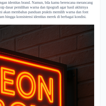
ngan identitas brand. Namun, bila kamu berencana merancang
sip dasar pemilihan warna dan tipografi agar hasil akhirnya
el ini akan membahas panduan praktis memilih warna dan font
lam hingga konsistensi identitas merek di berbagai kondisi.