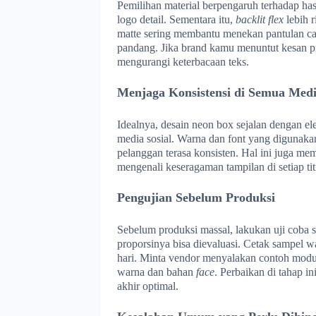
Pemilihan material berpengaruh terhadap hasi
logo detail. Sementara itu,
backlit flex
lebih r
matte sering membantu menekan pantulan caha
pandang. Jika brand kamu menuntut kesan pr
mengurangi keterbacaan teks.
Menjaga Konsistensi di Semua Med
Idealnya, desain neon box sejalan dengan ele
media sosial. Warna dan font yang digunaka
pelanggan terasa konsisten. Hal ini juga me
mengenali keseragaman tampilan di setiap titi
Pengujian Sebelum Produksi
Sebelum produksi massal, lakukan uji coba 
proporsinya bisa dievaluasi. Cetak sampel w
hari. Minta vendor menyalakan contoh modu
warna dan bahan
face
. Perbaikan di tahap i
akhir optimal.