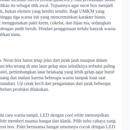
dikan itu sebagai titik awal. Tujuannya agar neon box menjadi
erek, bukan elemen yang berdiri sendiri. Bagi UMKM yang
hingga tiga warna inti yang mencerminkan karakter bisnis.
 menggunakan palet krem, cokelat, dan hijau tua, sedangkan
 dengan putih bersih. Hindari penggunaan terlalu banyak warna
ahkan mata.
 Neon box harus tetap jelas dari jarak jauh maupun dalam
teks terang di atas latar gelap atau sebaliknya terbukti paling
stel, pertimbangkan latar belakang yang lebih gelap agar huruf
 siang dan malam karena beberapa warna tampak kuat saat
matahari. Uji cetak kecil dan pengamatan dari jarak beberapa
ebelum produksi dilakukan.
hi cara warna tampil. LED dengan
cool white
menonjolkan
hite
memberi nuansa hangat dan klasik. Pilih suhu cahaya yang
eon box. Palet bernuansa hangat umumnya cocok dengan LED