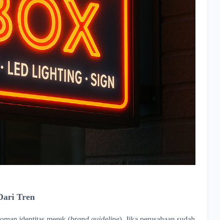
Dari Tren
oman identitas merek (
brand guideline
). Jika perusahaan sudah