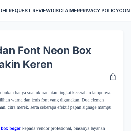
OFIL
REQUEST REVIEW
DISCLAIMER
PRIVACY POLICY
CON
dan Font Neon Box
akin Keren
 bukan hanya soal ukuran atau tingkat kecerahan lampunya.
milihan warna dan jenis font yang digunakan. Dua elemen
aan, citra merek, serta seberapa efektif papan signage mampu
 box bogor
kepada vendor profesional, biasanya layanan