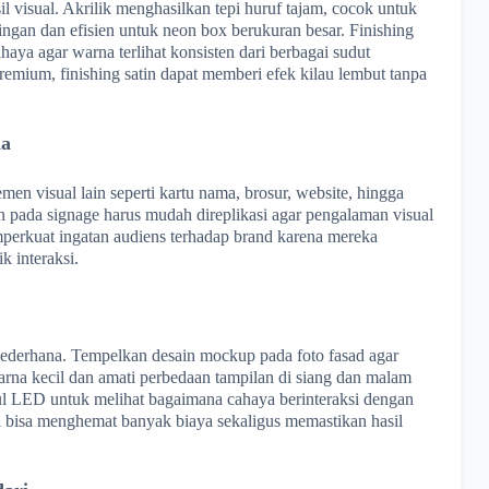
l visual. Akrilik menghasilkan tepi huruf tajam, cocok untuk
ingan dan efisien untuk neon box berukuran besar. Finishing
ya agar warna terlihat konsisten dari berbagai sudut
emium, finishing satin dapat memberi efek kilau lembut tanpa
ia
men visual lain seperti kartu nama, brosur, website, hingga
n pada signage harus mudah direplikasi agar pengalaman visual
mperkuat ingatan audiens terhadap brand karena mereka
k interaksi.
sederhana. Tempelkan desain mockup pada foto fasad agar
arna kecil dan amati perbedaan tampilan di siang dan malam
l LED untuk melihat bagaimana cahaya berinteraksi dengan
ni bisa menghemat banyak biaya sekaligus memastikan hasil