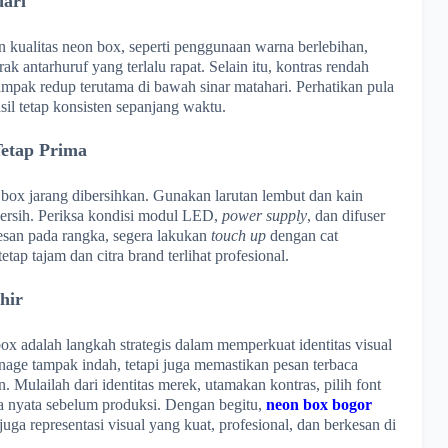
ari
 kualitas neon box, seperti penggunaan warna berlebihan,
rak antarhuruf yang terlalu rapat. Selain itu, kontras rendah
tampak redup terutama di bawah sinar matahari. Perhatikan pula
il tetap konsisten sepanjang waktu.
etap Prima
box jarang dibersihkan. Gunakan larutan lembut dan kain
bersih. Periksa kondisi modul LED,
power supply
, dan difuser
resan pada rangka, segera lakukan
touch up
dengan cat
tap tajam dan citra brand terlihat profesional.
hir
x adalah langkah strategis dalam memperkuat identitas visual
age tampak indah, tetapi juga memastikan pesan terbaca
. Mulailah dari identitas merek, utamakan kontras, pilih font
ba nyata sebelum produksi. Dengan begitu,
neon box bogor
juga representasi visual yang kuat, profesional, dan berkesan di