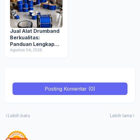
Jual Alat Drumband
Berkualitas:
Panduan Lengkap
Memilih Peralatan
Agustus 04, 2026
Drumband Terbaik
untuk Sekolah,
Instansi, dan
Komunitas
Posting Komentar (0)
Lebih baru
Lebih lama