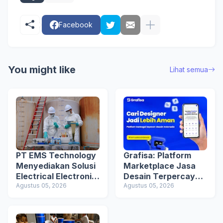
Facebook
You might like
Lihat semua
PT EMS Technology
Grafisa: Platform
Menyediakan Solusi
Marketplace Jasa
Electrical Electronic
Desain Terpercaya
Measurement untuk
Agustus 05, 2026
di Indonesia
Agustus 05, 2026
Industri