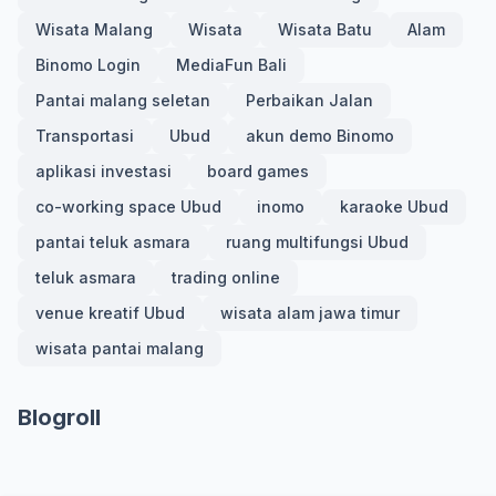
Wisata Malang
Wisata
Wisata Batu
Alam
Binomo Login
MediaFun Bali
Pantai malang seletan
Perbaikan Jalan
Transportasi
Ubud
akun demo Binomo
aplikasi investasi
board games
co-working space Ubud
inomo
karaoke Ubud
pantai teluk asmara
ruang multifungsi Ubud
teluk asmara
trading online
venue kreatif Ubud
wisata alam jawa timur
wisata pantai malang
Blogroll