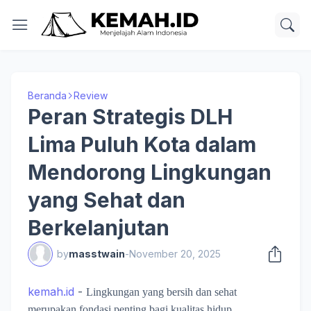
Beranda
Review
Peran Strategis DLH
Lima Puluh Kota dalam
Mendorong Lingkungan
yang Sehat dan
Berkelanjutan
by
masstwain
-
November 20, 2025
kemah.id
-
Lingkungan yang bersih dan sehat
merupakan fondasi penting bagi kualitas hidup