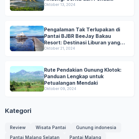
Oktober 13, 2024
Pengalaman Tak Terlupakan di
Pantai BJBR BeeJay Bakau
Resort: Destinasi Liburan yang
Menarik
Oktober 21, 2024
Rute Pendakian Gunung Klotok:
Panduan Lengkap untuk
Petualangan Mendaki
Oktober 09, 2024
Kategori
Review
Wisata Pantai
Gunung indonesia
Pantai Malang Selatan
Pantai Malang