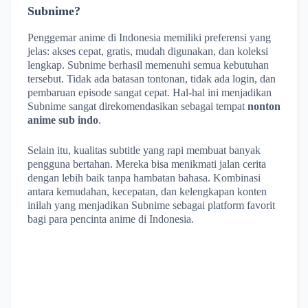
Subnime?
Penggemar anime di Indonesia memiliki preferensi yang
jelas: akses cepat, gratis, mudah digunakan, dan koleksi
lengkap. Subnime berhasil memenuhi semua kebutuhan
tersebut. Tidak ada batasan tontonan, tidak ada login, dan
pembaruan episode sangat cepat. Hal-hal ini menjadikan
Subnime sangat direkomendasikan sebagai tempat
nonton
anime sub indo
.
Selain itu, kualitas subtitle yang rapi membuat banyak
pengguna bertahan. Mereka bisa menikmati jalan cerita
dengan lebih baik tanpa hambatan bahasa. Kombinasi
antara kemudahan, kecepatan, dan kelengkapan konten
inilah yang menjadikan Subnime sebagai platform favorit
bagi para pencinta anime di Indonesia.