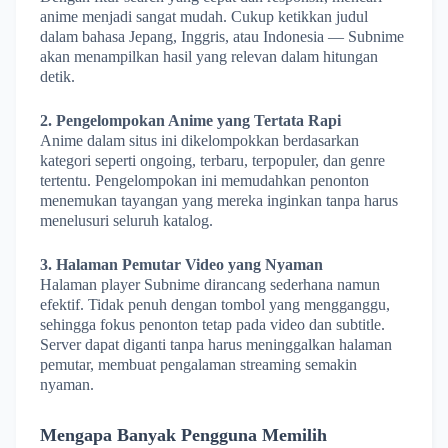
anime menjadi sangat mudah. Cukup ketikkan judul
dalam bahasa Jepang, Inggris, atau Indonesia — Subnime
akan menampilkan hasil yang relevan dalam hitungan
detik.
2. Pengelompokan Anime yang Tertata Rapi
Anime dalam situs ini dikelompokkan berdasarkan
kategori seperti ongoing, terbaru, terpopuler, dan genre
tertentu. Pengelompokan ini memudahkan penonton
menemukan tayangan yang mereka inginkan tanpa harus
menelusuri seluruh katalog.
3. Halaman Pemutar Video yang Nyaman
Halaman player Subnime dirancang sederhana namun
efektif. Tidak penuh dengan tombol yang mengganggu,
sehingga fokus penonton tetap pada video dan subtitle.
Server dapat diganti tanpa harus meninggalkan halaman
pemutar, membuat pengalaman streaming semakin
nyaman.
Mengapa Banyak Pengguna Memilih