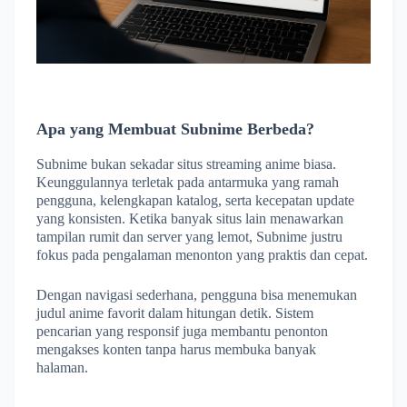
Apa yang Membuat Subnime Berbeda?
Subnime bukan sekadar situs streaming anime biasa.
Keunggulannya terletak pada antarmuka yang ramah
pengguna, kelengkapan katalog, serta kecepatan update
yang konsisten. Ketika banyak situs lain menawarkan
tampilan rumit dan server yang lemot, Subnime justru
fokus pada pengalaman menonton yang praktis dan cepat.
Dengan navigasi sederhana, pengguna bisa menemukan
judul anime favorit dalam hitungan detik. Sistem
pencarian yang responsif juga membantu penonton
mengakses konten tanpa harus membuka banyak
halaman.