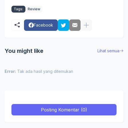
Tags:
Review
Facebook
You might like
Lihat semua
Error:
Tak ada hasil yang ditemukan
Posting Komentar (0)