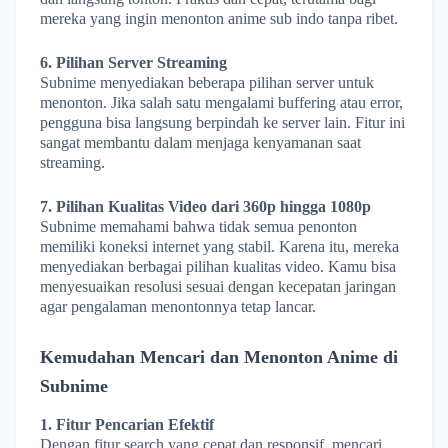
mereka yang ingin menonton anime sub indo tanpa ribet.
6. Pilihan Server Streaming
Subnime menyediakan beberapa pilihan server untuk
menonton. Jika salah satu mengalami buffering atau error,
pengguna bisa langsung berpindah ke server lain. Fitur ini
sangat membantu dalam menjaga kenyamanan saat
streaming.
7. Pilihan Kualitas Video dari 360p hingga 1080p
Subnime memahami bahwa tidak semua penonton
memiliki koneksi internet yang stabil. Karena itu, mereka
menyediakan berbagai pilihan kualitas video. Kamu bisa
menyesuaikan resolusi sesuai dengan kecepatan jaringan
agar pengalaman menontonnya tetap lancar.
Kemudahan Mencari dan Menonton Anime di
Subnime
1. Fitur Pencarian Efektif
Dengan fitur search yang cepat dan responsif, mencari